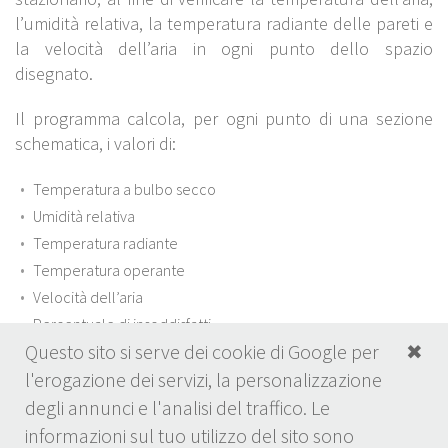
l’umidità relativa, la temperatura radiante delle pareti e
la velocità dell’aria in ogni punto dello spazio
disegnato.
Il programma calcola, per ogni punto di una sezione
schematica, i valori di:
Temperatura a bulbo secco
Umidità relativa
Temperatura radiante
Temperatura operante
Velocità dell’aria
Percentuale di insoddisfatti
Questo sito si serve dei cookie di Google per
✖
l'erogazione dei servizi, la personalizzazione
degli annunci e l'analisi del traffico. Le
informazioni sul tuo utilizzo del sito sono
© Ecodesign s.r.l.
-
info@ecodesign.it
- P.I.02310830357 - Foto: Anne Friederike